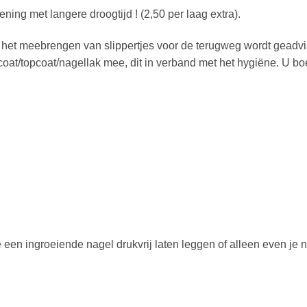
ning met langere droogtijd ! (2,50 per laag extra).
; het meebrengen van slippertjes voor de terugweg wordt geadv
at/topcoat/nagellak mee, dit in verband met het hygiëne. U bo
e een ingroeiende nagel drukvrij laten leggen of alleen even j