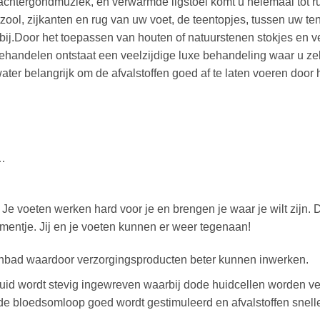
 achtergondmuziek, en verwarmde ligstoel komt u helemaal tot r
ool, zijkanten en rug van uw voet, de teentopjes, tussen uw te
l bij.Door het toepassen van houten of natuurstenen stokjes e
ehandelen ontstaat een veelzijdige luxe behandeling waar u ze
water belangrijk om de afvalstoffen goed af te laten voeren door
n…
 Je voeten werken hard voor je en brengen je waar je wilt zijn. 
mentje. Jij en je voeten kunnen er weer tegenaan!
enbad waardoor verzorgingsproducten beter kunnen inwerken.
huid wordt stevig ingewreven waarbij dode huidcellen worden 
e bloedsomloop goed wordt gestimuleerd en afvalstoffen snell