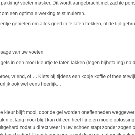
 pakking/ voetenmasker. Dit wordt aangebracht met zachte pen
 om een optimale werking te stimuleren.
ntje genieten om alles goed in te laten trekken, of de tijd gebru
sage van uw voeten.
gels in een mooi kleurtje te laten lakken (tegen bijbetaling) na
r, vriend, of…. Klets bij tijdens een kopje koffie of thee terwijl
uurlijk ook wel eens heerlijk…
de kleur blijft mooi, door de gel worden oneffenheden weggewer
niet lang mooi blijft kan dit een heel fijne en mooie oplossing 
itgehard zodat u direct weer in uw schoen stapt zonder zogen 
lak beschadigd. French pedicure is met deze gel natuurlijk ook m