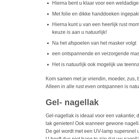
Hierna bent u klaar voor een weldadige
Met folie en dikke handdoeken ingepakt
Hierna kunt u van een heerlijk rust mome
keuze is aan u natuurlijk!
Na het afspoelen van het masker volgt
een ontspannende en verzorgende mas
Het is natuurlijk ook mogelijk uw teenna
Kom samen met je vriendin, moeder, zus, broe
Alleen in alle rust even ontspannen is nat
Gel- nagellak
Gel-nagellak is ideaal voor een vakantie; 
lak genieten! Ook wanneer gewone nagellak 
De gel wordt met een UV-lamp supersnel u
U hoeft dus niet bang te zijn dat uw nagel