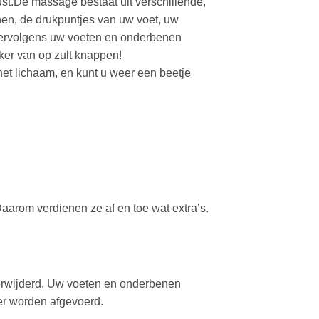
ust.De massage bestaat uit verschillende,
nen, de drukpuntjes van uw voet, uw
n vervolgens uw voeten en onderbenen
ker van op zult knappen!
 het lichaam, en kunt u weer een beetje
Daarom verdienen ze af en toe wat extra’s.
verwijderd. Uw voeten en onderbenen
er worden afgevoerd.