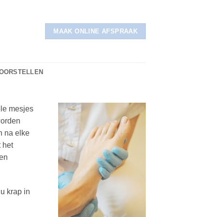
MAAK ONLINE AFSPRAAK
VOORSTELLEN
ele mesjes
worden
n na elke
 het
een
u krap in