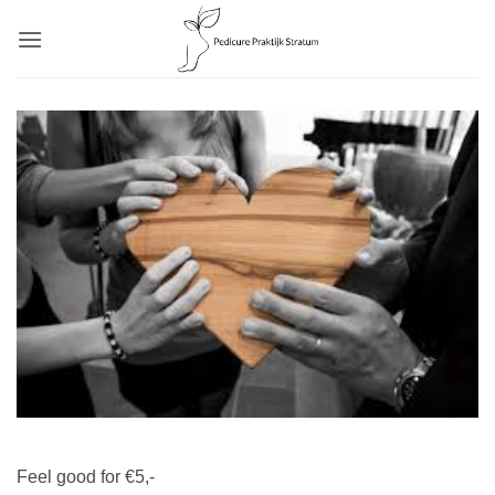
Ga
naar
inhoud
Feel good for €5,-